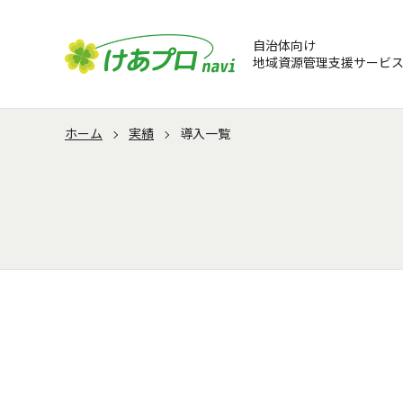
自治体向け
地域資源管理支援サービ
サービス
活用事例
ナレッジ
実績
セミナー
利用者向け機能
サービス活用
介護・福祉ニュー
新規リリース情報
開催予定セミナー
ホーム
実績
導入一覧
管理者向け機能