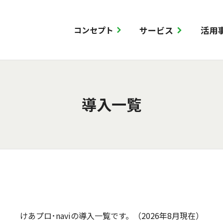
サービス
活用
コンセプト
ス
ス
ケア倶楽部
導入一覧
事業者向け
各種ソリュ
顧客インタ
セミナーレ
導入一覧
情報センターについて
調査につい
けあプロ･naviの導入一覧です。（2026年8月現在）