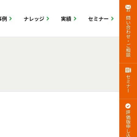
お問い合わせ・ご相談
事例
ナレッジ
実績
セミナー
機能
ーション
ビュー
ポート
SC向け機能
アンケート・評価
て
セミナー
評価版申し込み